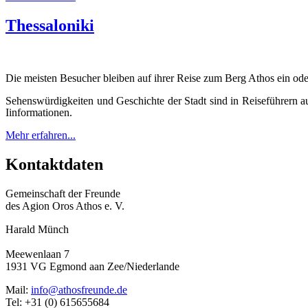
Thessaloniki
Die meisten Be­sucher bleiben auf ihrer Reise zum Berg Athos ein ode
Sehens­würdig­keiten und Ge­schichte der Stadt sind in Reise­führern au
Iin­formationen.
Mehr erfahren...
Kontaktdaten
Gemeinschaft der Freunde
des Agion Oros Athos e. V.
Harald Münch
Meewenlaan 7
1931 VG Egmond aan Zee/Niederlande
Mail:
info@athosfreunde.de
Tel: +31 (0) 615655684