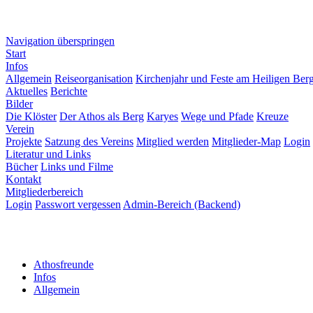
Navigation überspringen
Start
Infos
Allgemein
Reiseorganisation
Kirchenjahr und Feste am Heiligen Ber
Aktuelles
Berichte
Bilder
Die Klöster
Der Athos als Berg
Karyes
Wege und Pfade
Kreuze
Verein
Projekte
Satzung des Vereins
Mitglied werden
Mitglieder-Map
Login
Literatur und Links
Bücher
Links und Filme
Kontakt
Mitgliederbereich
Login
Passwort vergessen
Admin-Bereich (Backend)
Athosfreunde
Infos
Allgemein