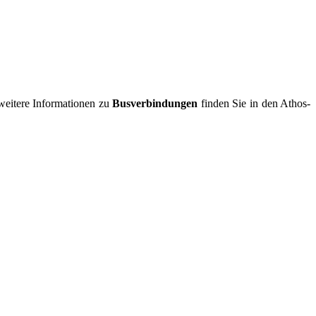
eitere In­for­ma­tionen zu
Bus­ver­bindungen
finden Sie in den Athos­-