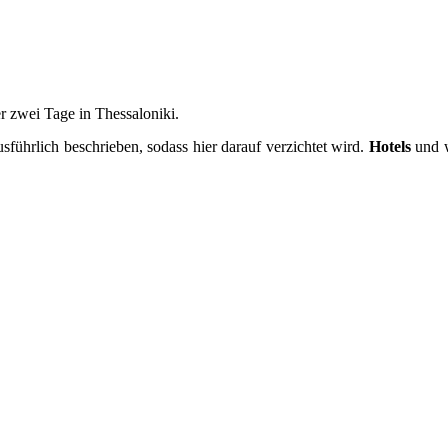
r zwei Tage in Thessaloniki.
s­führlich be­schrieben, sodass hier darauf verzichtet wird.
Hotels
und w