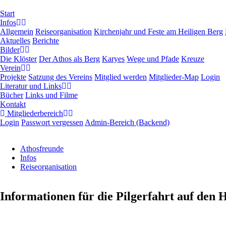
Navigation
Start
überspringen
Infos
Allgemein
Reiseorganisation
Kirchenjahr und Feste am Heiligen Berg
Aktuelles
Berichte
Bilder
Die Klöster
Der Athos als Berg
Karyes
Wege und Pfade
Kreuze
Verein
Projekte
Satzung des Vereins
Mitglied werden
Mitglieder-Map
Login
Literatur und Links
Bücher
Links und Filme
Kontakt
Mitgliederbereich
Login
Passwort vergessen
Admin-Bereich (Backend)
Athosfreunde
Infos
Reiseorganisation
Informationen für die Pilgerfahrt auf den 