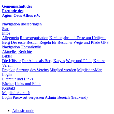
Gemeinschaft der
Freunde des
Agion Oros Athos e.V.
Navigation überspringen
Start
Infos
Allgemein
Reiseorganisation
Kirchenjahr und Feste am Heiligen
Berg
Der erste Besuch
Regeln für Besucher
Wege und Pfade
GPS-
Navigation
Thessaloniki
Aktuelles
Berichte
Bilder
Die Klöster
Der Athos als Berg
Karyes
Wege und Pfade
Kreuze
Verein
Projekte
Satzung des Vereins
Mitglied werden
Mitglieder-Map
Login
Literatur und Links
Bücher
Links und Filme
Kontakt
Mitgliederbereich
Login
Passwort vergessen
Admin-Bereich (Backend)
Athosfreunde