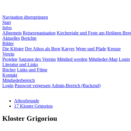
Navigation überspringen
Start
Infos
Allgemein
Reiseorganisation
Kirchenjahr und Feste am Heiligen Ber
Aktuelles
Berichte
Bilder
Die Klöster
Der Athos als Berg
Karyes
Wege und Pfade
Kreuze
Verein
Projekte
Satzung des Vereins
Mitglied werden
Mitglieder-Map
Login
Literatur und Links
Bücher
Links und Filme
Kontakt
Mitgliederbereich
Login
Passwort vergessen
Admin-Bereich (Backend)
Athosfreunde
17 Kloster Grigoriou
Kloster Grigoriou