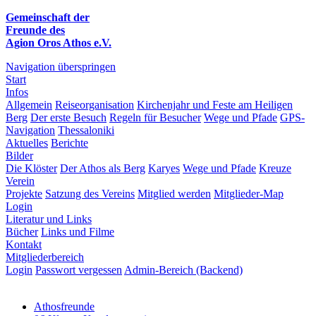
Gemeinschaft der
Freunde des
Agion Oros Athos e.V.
Navigation überspringen
Start
Infos
Allgemein
Reiseorganisation
Kirchenjahr und Feste am Heiligen
Berg
Der erste Besuch
Regeln für Besucher
Wege und Pfade
GPS-
Navigation
Thessaloniki
Aktuelles
Berichte
Bilder
Die Klöster
Der Athos als Berg
Karyes
Wege und Pfade
Kreuze
Verein
Projekte
Satzung des Vereins
Mitglied werden
Mitglieder-Map
Login
Literatur und Links
Bücher
Links und Filme
Kontakt
Mitgliederbereich
Login
Passwort vergessen
Admin-Bereich (Backend)
Athosfreunde