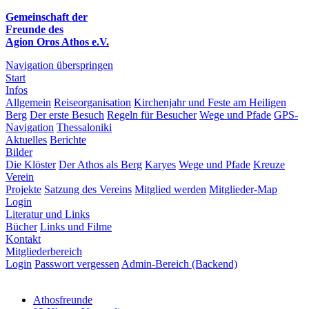
Gemeinschaft der
Freunde des
Agion Oros Athos e.V.
Navigation überspringen
Start
Infos
Allgemein
Reiseorganisation
Kirchenjahr und Feste am Heiligen
Berg
Der erste Besuch
Regeln für Besucher
Wege und Pfade
GPS-
Navigation
Thessaloniki
Aktuelles
Berichte
Bilder
Die Klöster
Der Athos als Berg
Karyes
Wege und Pfade
Kreuze
Verein
Projekte
Satzung des Vereins
Mitglied werden
Mitglieder-Map
Login
Literatur und Links
Bücher
Links und Filme
Kontakt
Mitgliederbereich
Login
Passwort vergessen
Admin-Bereich (Backend)
Athosfreunde