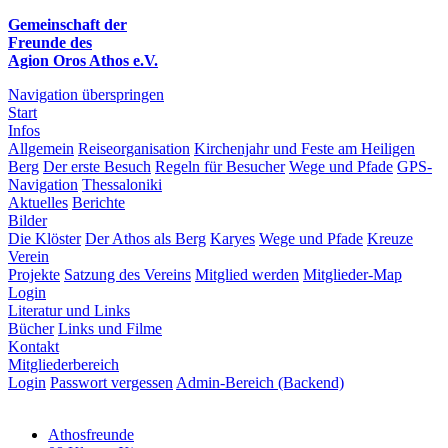
Gemeinschaft der
Freunde des
Agion Oros Athos e.V.
Navigation überspringen
Start
Infos
Allgemein
Reiseorganisation
Kirchenjahr und Feste am Heiligen
Berg
Der erste Besuch
Regeln für Besucher
Wege und Pfade
GPS-
Navigation
Thessaloniki
Aktuelles
Berichte
Bilder
Die Klöster
Der Athos als Berg
Karyes
Wege und Pfade
Kreuze
Verein
Projekte
Satzung des Vereins
Mitglied werden
Mitglieder-Map
Login
Literatur und Links
Bücher
Links und Filme
Kontakt
Mitgliederbereich
Login
Passwort vergessen
Admin-Bereich (Backend)
Athosfreunde