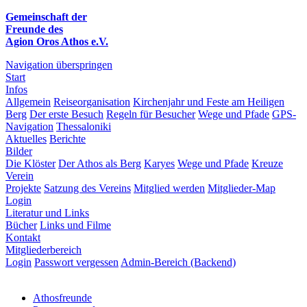
Gemeinschaft der
Freunde des
Agion Oros Athos e.V.
Navigation überspringen
Start
Infos
Allgemein
Reiseorganisation
Kirchenjahr und Feste am Heiligen
Berg
Der erste Besuch
Regeln für Besucher
Wege und Pfade
GPS-
Navigation
Thessaloniki
Aktuelles
Berichte
Bilder
Die Klöster
Der Athos als Berg
Karyes
Wege und Pfade
Kreuze
Verein
Projekte
Satzung des Vereins
Mitglied werden
Mitglieder-Map
Login
Literatur und Links
Bücher
Links und Filme
Kontakt
Mitgliederbereich
Login
Passwort vergessen
Admin-Bereich (Backend)
Athosfreunde